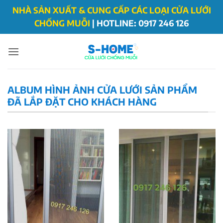
Bỏ
NHÀ SẢN XUẤT & CUNG CẤP CÁC LOẠI CỬA LƯỚI
qua
CHỐNG MUỖI
|
HOTLINE: 0917 246 126
nội
dung
ALBUM HÌNH ẢNH CỬA LƯỚI SẢN PHẨM
ĐÃ LẮP ĐẶT CHO KHÁCH HÀNG