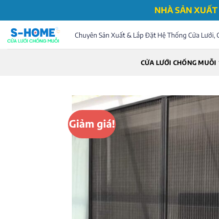
Bỏ
NHÀ SẢN XUẤT 
qua
nội
Chuyên Sản Xuất & Lắp Đặt Hệ Thống Cửa Lưới, 
dung
CỬA LƯỚI CHỐNG MUỖI
Giảm giá!