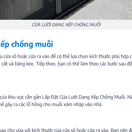
CỬA LƯỚI DẠNG XẾP CHỐNG MUỖI
 xếp chống muỗi
ủa cửa sổ hoặc cửa ra vào để có thể lựa chọn kích thước phù hợp 
o cắt và băng keo. Tiếp theo, bạn có thể làm theo các bước sau 
t của khu vực cần gắn Lắp Đặt Cửa Lưới Dạng Xếp Chống Muỗi. N
 thể gây ra các lỗ hổng cho muỗi xâm nhập vào nhà.
i sao cho vừa với kích thước của cửa sổ hoặc cửa ra vào. Bạn nên