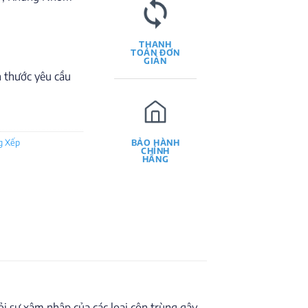
650.000 ₫.
THANH
TOÁN ĐƠN
GIẢN
h thước yêu cầu
g Xếp
BẢO HÀNH
CHÍNH
HÃNG
i sự xâm nhập của các loại côn trùng gây