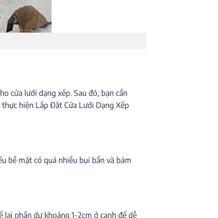
cho cửa lưới dạng xếp. Sau đó, bạn cần
để thực hiện Lắp Đặt Cửa Lưới Dạng Xếp
ếu bề mặt có quá nhiều bụi bẩn và bám
 để lại phần dư khoảng 1-2cm ở cạnh để dễ