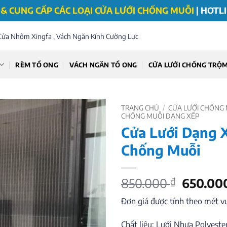
& CUNG CẤP CÁC LOẠI CỬA LƯỚI CHỐNG MUỖI
|
HOTLI
Cửa Nhôm Xingfa , Vách Ngăn Kính Cường Lực
RÈM TỔ ONG
VÁCH NGĂN TỔ ONG
CỬA LƯỚI CHỐNG TRỘ
TRANG CHỦ
/
CỬA LƯỚI CHỐNG
CHỐNG MUỖI DẠNG XẾP
Cửa Lưới Dạng 
Chống Muỗi
Giá
850.000
₫
650.00
gốc
Đơn giá được tính theo mét 
là:
850.000
Chất liệu: Lưới Nhựa Polyes