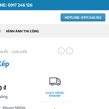
NE: 0917 246 126
HOTLINE: 0917.246.126
M
HÌNH ẢNH THI CÔNG
 MUỖI
/
CỬA LƯỚI
Xếp
Giá
0
₫
hiện
GIAO HÀNG
NHANH
vuông
tại
 ₫.
là:
ter, Khung Nhôm