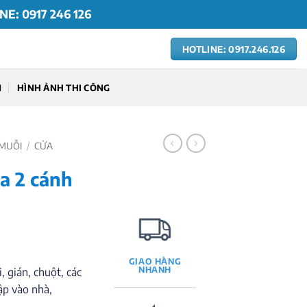
NE: 0917 246 126
HOTLINE: 0917.246.126
M
HÌNH ẢNH THI CÔNG
 MUỖI
/
CỬA
ùa 2 cánh
GIAO HÀNG
NHANH
 gián, chuột, các
ập vào nhà,