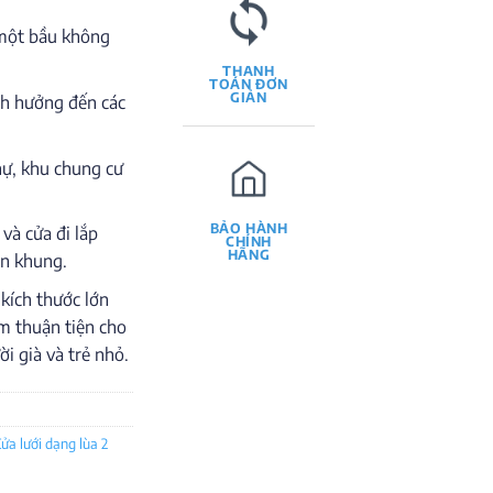
 một bầu không
THANH
TOÁN ĐƠN
GIẢN
h hưởng đến các
hự, khu chung cư
BẢO HÀNH
và cửa đi lắp
CHÍNH
HÃNG
ên khung.
kích thước lớn
cm thuận tiện cho
ời già và trẻ nhỏ.
a
ửa lưới dạng lùa 2