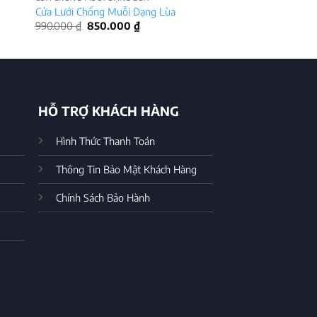
Cửa Lưới Chống Muỗi Dạng Lùa
Giá
Giá
990.000
₫
850.000
₫
gốc
hiện
là:
tại
990.000 ₫.
là:
850.000 ₫.
HỖ TRỢ KHÁCH HÀNG
Hình Thức Thanh Toán
Thông Tin Bảo Mật Khách Hàng
Chính Sách Bảo Hành