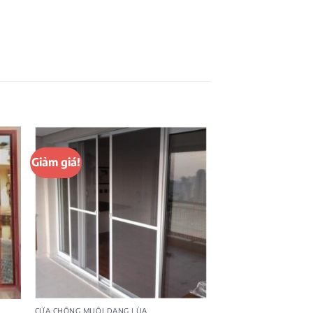
Giảm giá!
CỬA CHỐNG MUỖI DẠNG LÙA