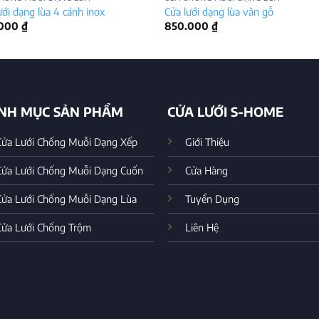
ưới dạng lùa 4 cánh inox
Cửa lưới dạng lùa vân gỗ
.000
₫
850.000
₫
NH MỤC SẢN PHẨM
CỬA LƯỚI S-HOME
Cửa Lưới Chống Muỗi Dạng Xếp
Giới Thiệu
Cửa Lưới Chống Muỗi Dạng Cuốn
Cửa Hàng
Cửa Lưới Chống Muỗi Dạng Lùa
Tuyển Dụng
Cửa Lưới Chống Trộm
Liên Hệ