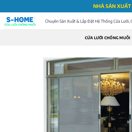
Bỏ
NHÀ SẢN XUẤT 
qua
nội
Chuyên Sản Xuất & Lắp Đặt Hệ Thống Cửa Lưới, 
dung
CỬA LƯỚI CHỐNG MUỖI