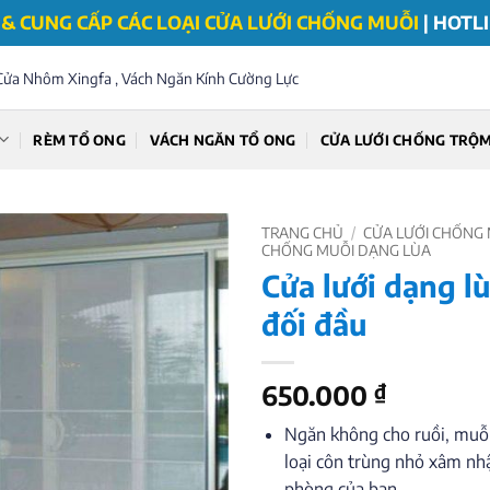
& CUNG CẤP CÁC LOẠI CỬA LƯỚI CHỐNG MUỖI
|
HOTLI
Cửa Nhôm Xingfa , Vách Ngăn Kính Cường Lực
RÈM TỔ ONG
VÁCH NGĂN TỔ ONG
CỬA LƯỚI CHỐNG TRỘ
TRANG CHỦ
/
CỬA LƯỚI CHỐNG
CHỐNG MUỖI DẠNG LÙA
Cửa lưới dạng l
đối đầu
650.000
₫
Ngăn không cho ruồi, muỗi,
loại côn trùng nhỏ xâm nh
phòng của bạn.