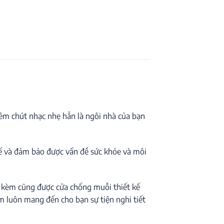
hêm chút nhạc nhẹ hẳn là ngôi nhà của bạn
kế và đảm bảo được vấn đề sức khỏe và môi
i kèm cũng được cửa chống muỗi thiết kế
m luôn mang đến cho bạn sự tiện nghi tiết