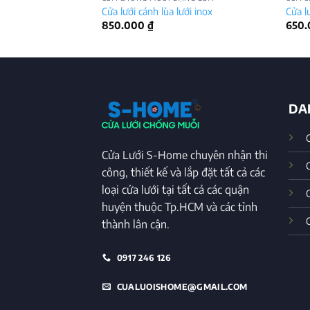
Cửa lưới cánh lùa lưới inox
Cửa l
850.000
₫
650
DA
Cửa Lưới S-Home chuyên nhận thi
công, thiết kế và lắp đặt tất cả các
loại cửa lưới tại tất cả các quận
huyện thuộc Tp.HCM và các tỉnh
thành lân cận.
0917 246 126
CUALUOISHOME@GMAIL.COM