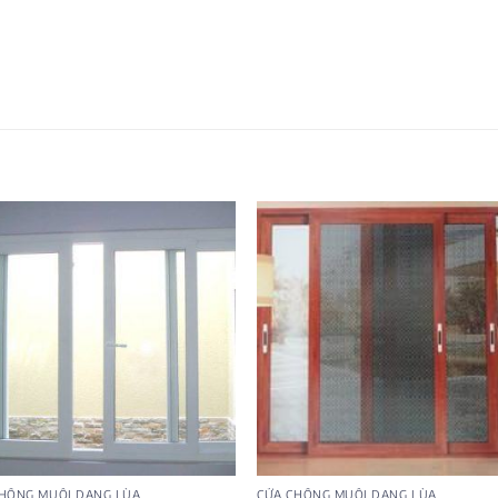
CHỐNG MUỖI DẠNG LÙA
CỬA CHỐNG MUỖI DẠNG LÙA