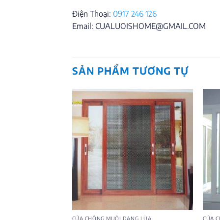
Điện Thoại:
0917 246 126
Email: CUALUOISHOME@GMAIL.COM
SẢN PHẨM TƯƠNG TỰ
CỬA CHỐNG MUỖI DẠNG LÙA
CỬA 